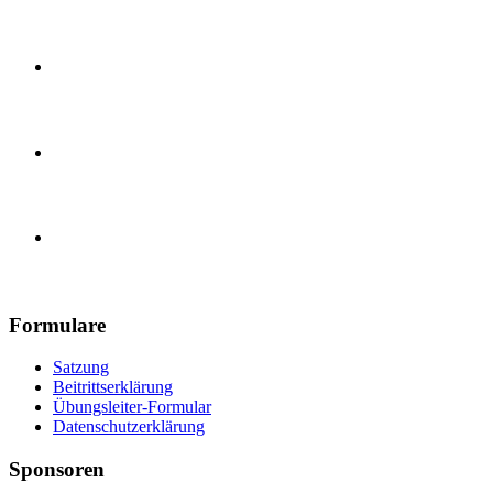
Karate Training
Handball, E-Jugend
Handball, Herren
Turnverein 1890 Güls e.V.
Formulare
Satzung
Beitrittserklärung
Übungsleiter-Formular
Datenschutzerklärung
Sponsoren