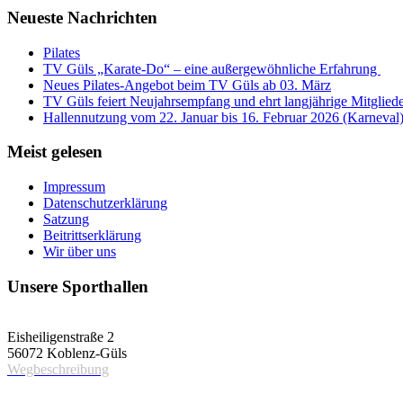
Neueste Nachrichten
Pilates
TV Güls „Karate-Do“ – eine außergewöhnliche Erfahrung
Neues Pilates-Angebot beim TV Güls ab 03. März
TV Güls feiert Neujahrsempfang und ehrt langjährige Mitglied
Hallennutzung vom 22. Januar bis 16. Februar 2026 (Karneval
Meist gelesen
Impressum
Datenschutzerklärung
Satzung
Beitrittserklärung
Wir über uns
Unsere Sporthallen
Vereinshalle
Eisheiligenstraße 2
56072 Koblenz-Güls
Wegbeschreibung
Schulsporthalle