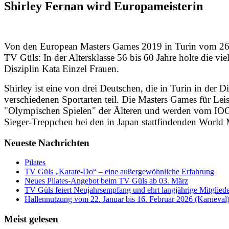
Shirley Fernan wird Europameisterin
Von den European Masters Games 2019 in Turin vom 26. Ju
TV Güls: In der Altersklasse 56 bis 60 Jahre holte die vi
Disziplin Kata Einzel Frauen.
Shirley ist eine von drei Deutschen, die in Turin in de
verschiedenen Sportarten teil. Die Masters Games für Leis
"Olympischen Spielen" der Älteren und werden vom IOC a
Sieger-Treppchen bei den in Japan stattfindenden World 
Neueste Nachrichten
Pilates
TV Güls „Karate-Do“ – eine außergewöhnliche Erfahrung
Neues Pilates-Angebot beim TV Güls ab 03. März
TV Güls feiert Neujahrsempfang und ehrt langjährige Mitglied
Hallennutzung vom 22. Januar bis 16. Februar 2026 (Karneval
Meist gelesen