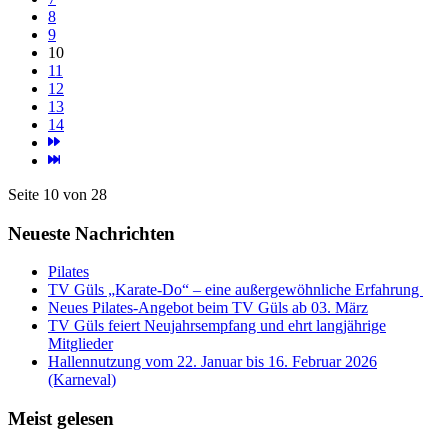
8
9
10
11
12
13
14
Seite 10 von 28
Neueste Nachrichten
Pilates
TV Güls „Karate-Do“ – eine außergewöhnliche Erfahrung
Neues Pilates-Angebot beim TV Güls ab 03. März
TV Güls feiert Neujahrsempfang und ehrt langjährige
Mitglieder
Hallennutzung vom 22. Januar bis 16. Februar 2026
(Karneval)
Meist gelesen