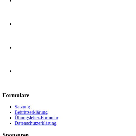
Karate Training
Handball, E-Jugend
Handball, Herren
Turnverein 1890 Güls e.V.
Formulare
Satzung
Beitrittserklärung
Übungsleiter-Formular
Datenschutzerklärung
Sponsoren