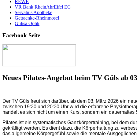
REWE
VR Bank RheinAhrEifel EG
Servatius Apotheke
Getraenke-Rheinmosel
Gulisa Optik
Facebook Seite
Neues Pilates-Angebot beim TV Güls ab 0
Der TV Güls freut sich darüber, ab dem 03. März 2026 ein n
zwischen 19:30 und 20:30 Uhr wird die erfahrene Physiotherape
handelt es sich
nicht
um einen
Kurs, sondern
ein
dauerhaftes
Pilates ist ein systematisches Ganzkörpertraining, bei dem d
gekräftigt werden. Es dient dazu, die Körperhaltung zu verb
das allgemeine Körpergefühl sowie die mentale Ausgeglichenh