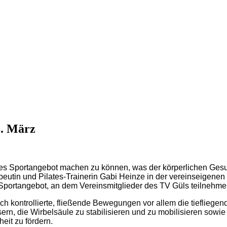
3. März
eues Sportangebot machen zu können, was der körperlichen Gesu
utin und Pilates-Trainerin Gabi Heinze in der vereinseigenen Sp
Sporta
ngebot, an dem Vereinsmitglieder des TV Güls teilnehm
urch kontrollierte, fließende Bewegungen vor allem die tieflie
essern, die Wirbelsäule zu stabilisieren und zu mobilisieren s
eit zu fördern.