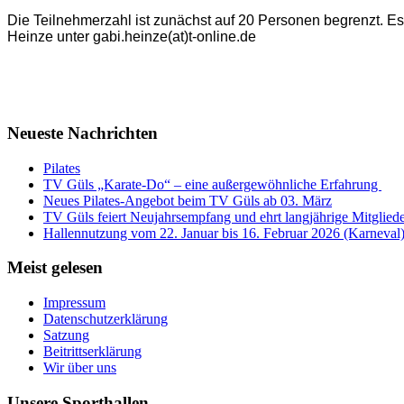
Die Teilnehmerzahl ist zunächst auf 20 Personen begrenzt. Es 
Heinze unter gabi.heinze(at)t-online.de
Neueste Nachrichten
Pilates
TV Güls „Karate-Do“ – eine außergewöhnliche Erfahrung
Neues Pilates-Angebot beim TV Güls ab 03. März
TV Güls feiert Neujahrsempfang und ehrt langjährige Mitglied
Hallennutzung vom 22. Januar bis 16. Februar 2026 (Karneval
Meist gelesen
Impressum
Datenschutzerklärung
Satzung
Beitrittserklärung
Wir über uns
Unsere Sporthallen